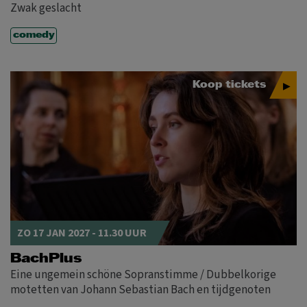
Zwak geslacht
comedy
MA
DI
WO
DO
VR
ZA
ZO
1
Koop tickets
2
3
4
5
6
7
8
9
10
11
12
13
14
15
16
17
18
19
20
21
22
23
24
25
26
27
28
29
30
ZO 17 JAN 2027 - 11.30 UUR
BachPlus
Eine ungemein schöne Sopranstimme / Dubbelkorige
MA
DI
WO
DO
VR
ZA
ZO
motetten van Johann Sebastian Bach en tijdgenoten
1
2
3
4
5
6