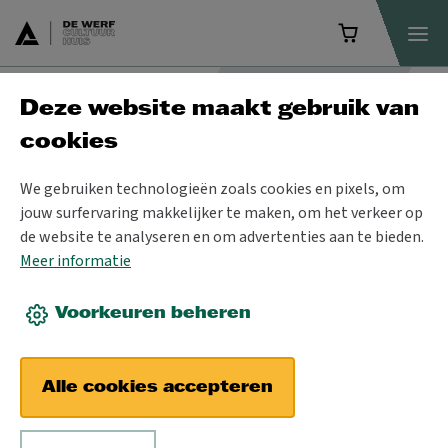
Programma
Deze website maakt gebruik van
cookies
Alle
Voorstellingen
Te gast
Cursussen
We gebruiken technologieën zoals cookies en pixels, om
Trefcentrum
Carnaval
Expo
jouw surfervaring makkelijker te maken, om het verkeer op
de website te analyseren en om advertenties aan te bieden.
Meer informatie
Retro Beleef.TIJD
Voorkeuren beheren
CIRK!aBoem
Digitaal
School & Co
Alle cookies accepteren
Datum
Filter
SLUITEN