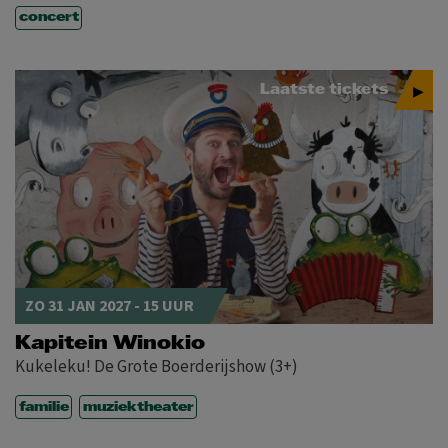
concert
Laatste tickets
ZO 31 JAN 2027 - 15 UUR
Kapitein Winokio
Kukeleku! De Grote Boerderijshow (3+)
familie
muziektheater