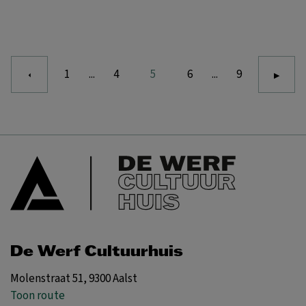
1
...
4
5
6
...
9
De Werf Cultuurhuis
Molenstraat 51, 9300 Aalst
Toon route