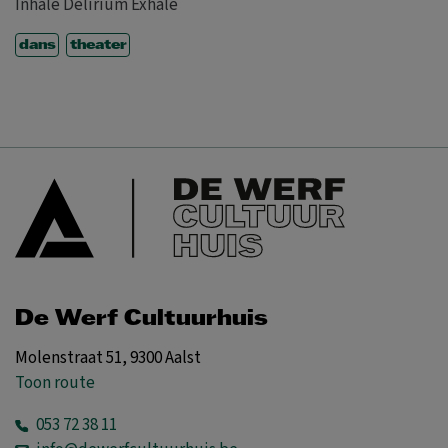
Inhale Delirium Exhale
dans
theater
De Werf Cultuurhuis
Molenstraat 51, 9300 Aalst
Toon route
053 72 38 11