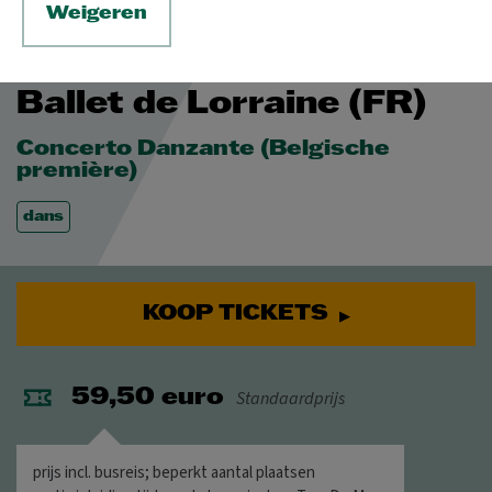
Weigeren
DO 4 FEB 2027
© Dorian Prost
Ballet de Lorraine (FR)
Concerto Danzante (Belgische
première)
dans
KOOP TICKETS
Standaardprijs
59,50 euro
prijs incl. busreis; beperkt aantal plaatsen