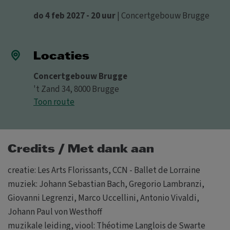
do 4 feb 2027 - 20 uur
| Concertgebouw Brugge
Locaties
Concertgebouw Brugge
't Zand 34, 8000 Brugge
Toon route
Credits / Met dank aan
creatie: Les Arts Florissants, CCN - Ballet de Lorraine
muziek: Johann Sebastian Bach, Gregorio Lambranzi,
Giovanni Legrenzi, Marco Uccellini, Antonio Vivaldi,
Johann Paul von Westhoff
muzikale leiding, viool: Théotime Langlois de Swarte