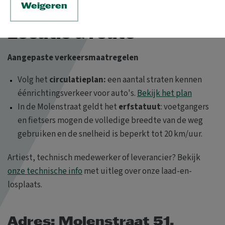
Weigeren
&
Locatie
route
Aangepaste verkeersmaatregelen
Volg het
circulatieplan:
een aantal straten kennen
éénrichtingsverkeer voor auto's.
Bekijk het plan
In de Molenstraat geldt het
erfstatuut
: voetgangers
en fietsers mogen de volledige breedte van de weg
gebruiken en de snelheid is beperkt tot 20 km/uur.
Artiest, technisch medewerker of leverancier? Bekijk
onze technische info
met uitleg over onze laad-en-
losplaats.
Adres: Molenstraat 51,