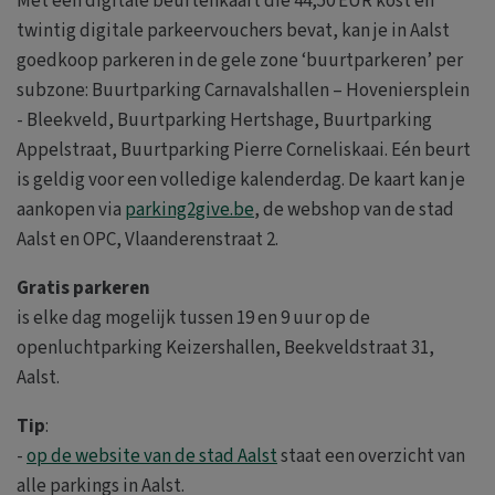
Met een digitale beurtenkaart die 44,50 EUR kost en
twintig digitale parkeervouchers bevat, kan je in Aalst
goedkoop parkeren in de gele zone ‘buurtparkeren’ per
subzone: Buurtparking Carnavalshallen – Hoveniersplein
- Bleekveld, Buurtparking Hertshage, Buurtparking
Appelstraat, Buurtparking Pierre Corneliskaai. Eén beurt
is geldig voor een volledige kalenderdag. De kaart kan je
aankopen via
parking2give.be
, de webshop van de stad
Aalst en OPC, Vlaanderenstraat 2.
Gratis parkeren
is elke dag mogelijk tussen 19 en 9 uur op de
openluchtparking Keizershallen, Beekveldstraat 31,
Aalst.
Tip
:
-
op de website van de stad Aalst
staat een overzicht van
alle parkings in Aalst.