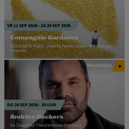
VR 11 SEP 2026
-
ZA 26 SEP 2026
Compagnie Gardavoe
BEGRAVEN KIND / Zwarte humor onder het stof van
Amerika
Wachtlijst
DO 24 SEP 2026 - 20 UUR
Andries Beckers
De Zwaarste Theatershow (try-out)