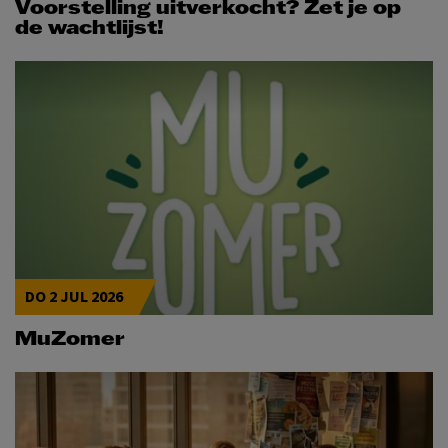
Voorstelling uitverkocht? Zet je op
de wachtlijst!
DO 2 JUL 2026
MuZomer