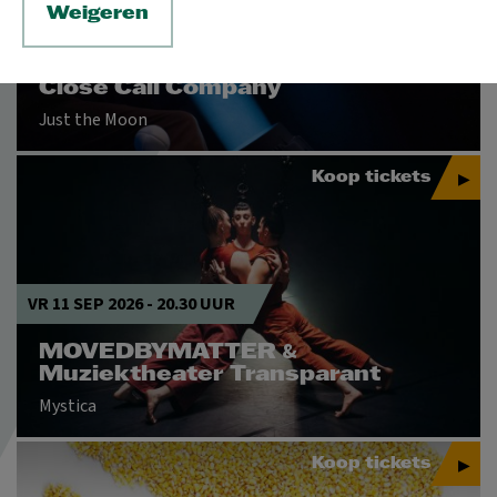
Weigeren
ZA 29 AUG 2026
-
ZO 30 AUG 2026
Close Call Company
Just the Moon
Koop tickets
VR 11 SEP 2026 - 20.30 UUR
&
MOVEDBYMATTER
Muziektheater Transparant
Mystica
Koop tickets