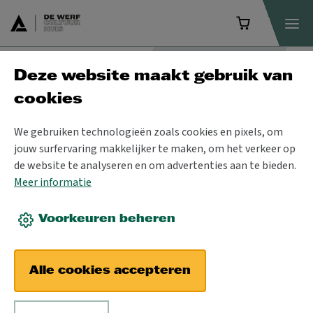
Deze website maakt gebruik van
Tijd voor vakantie
...
cookies
Van
zaterdag 11 juli tot en met zondag
16 augustus
gaan we er even tussenuit.
We gebruiken technologieën zoals cookies en pixels, om
Voor dringende zaken blijven we achter de
jouw surfervaring makkelijker te maken, om het verkeer op
schermen bereikbaar via
de website te analyseren en om advertenties aan te bieden.
info@dewerfcultuurhuis.be
.
Meer informatie
Voorkeuren beheren
Koop tickets
Alle cookies accepteren