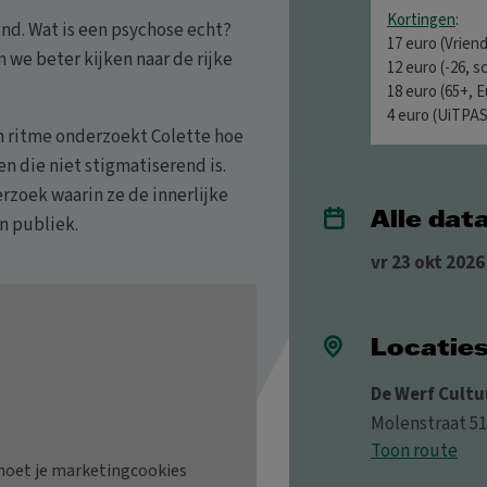
Kortingen
:
ond. Wat is een psychose echt?
17 euro (Vrien
we beter kijken naar de rijke
12 euro (-26, s
18 euro (65+, 
4 euro (UiTPAS
en ritme onderzoekt Colette hoe
 die niet stigmatiserend is.
erzoek waarin ze de innerlijke
Alle dat
n publiek.
vr 23 okt 2026
Locatie
De Werf Cultu
Molenstraat 51
Toon route