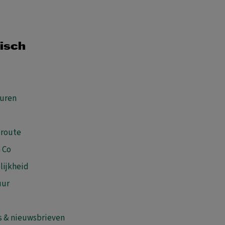
isch
uren
 route
 Co
lijkheid
uur
s & nieuwsbrieven