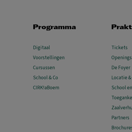
Programma
Prakt
Digitaal
Tickets
Voorstellingen
Openings
Cursussen
De Foyer
School & Co
Locatie &
CIRK!aBoem
School en
Toeganke
Zaalverh
Partners
Brochure