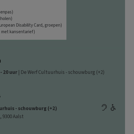
denpas)
cholen)
European Disability Card, groepen)
 met kansentarief)
a
 - 20 uur
| De Werf Cultuurhuis - schouwburg (+2)
s
urhuis - schouwburg (+2)
, 9300 Aalst