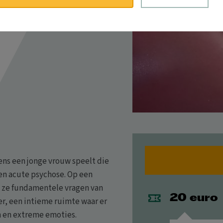
ens een jonge vrouw speelt die
een acute psychose. Op een
t ze fundamentele vragen van
20 euro
er, een intieme ruimte waar er
n en extreme emoties.