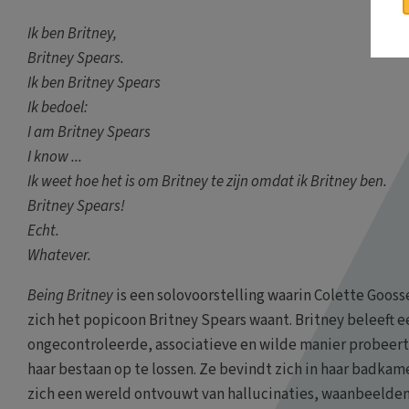
Ik ben Britney,
Britney Spears.
Ik ben Britney Spears
Ik bedoel:
I am Britney Spears
I know ...
Ik weet hoe het is om Britney te zijn omdat ik Britney ben.
Britney Spears!
Echt.
Whatever.
Being Britney
is een solovoorstelling waarin Colette Gooss
zich het popicoon Britney Spears waant. Britney beleeft 
ongecontroleerde, associatieve en wilde manier probeer
haar bestaan op te lossen. Ze bevindt zich in haar badkam
zich een wereld ontvouwt van hallucinaties, waanbeelde