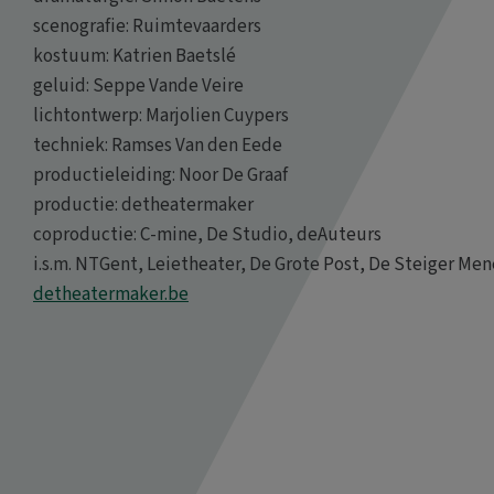
scenografie: Ruimtevaarders
kostuum: Katrien Baetslé
geluid: Seppe Vande Veire
lichtontwerp: Marjolien Cuypers
techniek: Ramses Van den Eede
productieleiding: Noor De Graaf
productie: detheatermaker
coproductie: C-mine, De Studio, deAuteurs
i.s.m. NTGent, Leietheater, De Grote Post, De Steiger Me
detheatermaker.be