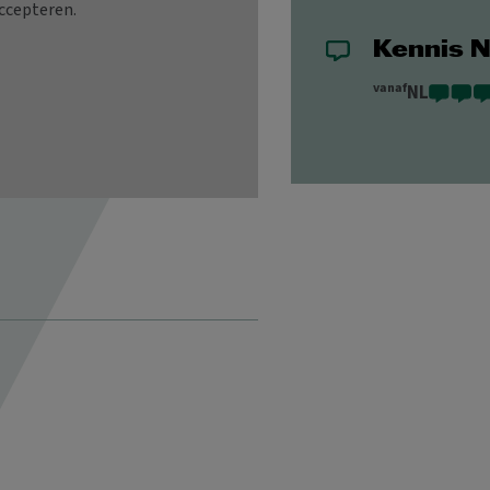
Kennis 
vanaf
NL