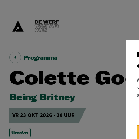
Programma
Colette Go
s
Being Britney
VR 23 OKT 2026 - 20 UUR
theater