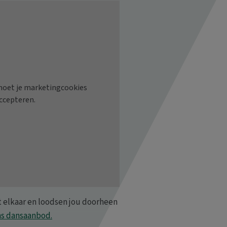
t elkaar en loodsen jou doorheen
ns dansaanbod.