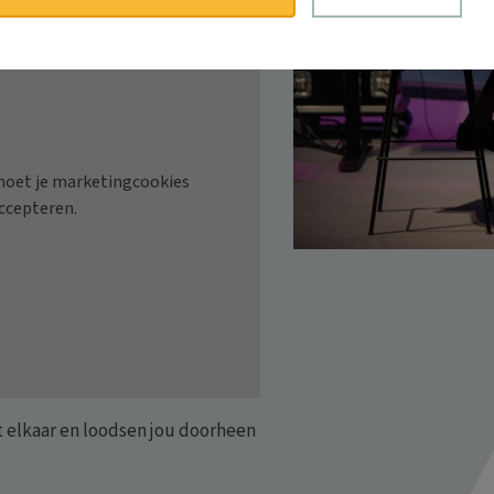
t elkaar en loodsen jou doorheen