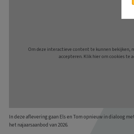
In deze aflevering gaan Els en Tom opnieuw in dialoog me
het najaarsaanbod van 2026.