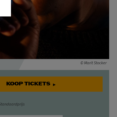
© Marit Stocker
KOOP TICKETS
Standaardprijs