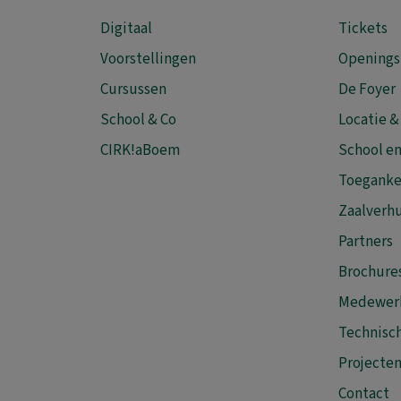
Digitaal
Tickets
Voorstellingen
Openings
Cursussen
De Foyer
School & Co
Locatie &
CIRK!aBoem
School en
Toeganke
Zaalverh
Partners
Brochure
Medewer
Technisch
Projecte
Contact