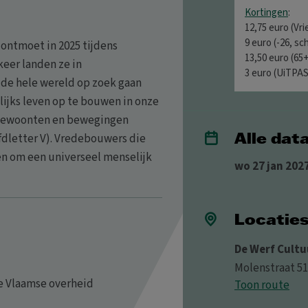
Kortingen
:
12,75 euro (Vr
9 euro (-26, sc
ontmoet in 2025 tijdens
13,50 euro (65
eer landen ze in
3 euro (UiTPAS
 de hele wereld op zoek gaan
ijks leven op te bouwen in onze
, gewoonten en bewegingen
dletter V). Vredebouwers die
Alle dat
en om een universeel menselijk
wo 27 jan 2027
Locatie
De Werf Cultu
Molenstraat 51
e Vlaamse overheid
Toon route