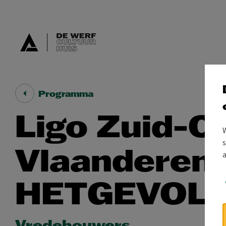
Programma
Ligo Zuid-O
s
Vlaanderen
HETGEVOL