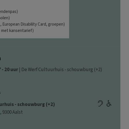
iendenpas)
holen)
+, European Disability Card, groepen)
 met kansentarief)
a
 - 20 uur
| De Werf Cultuurhuis - schouwburg (+2)
s
urhuis - schouwburg (+2)
, 9300 Aalst