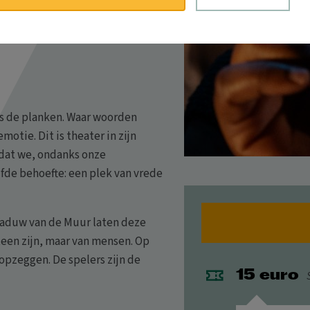
 de planken. Waar woorden
otie. Dit is theater in zijn
 dat we, ondanks onze
fde behoefte: een plek van vrede
haduw van de Muur laten deze
teen zijn, maar van mensen. Op
opzeggen. De spelers zijn de
15 euro