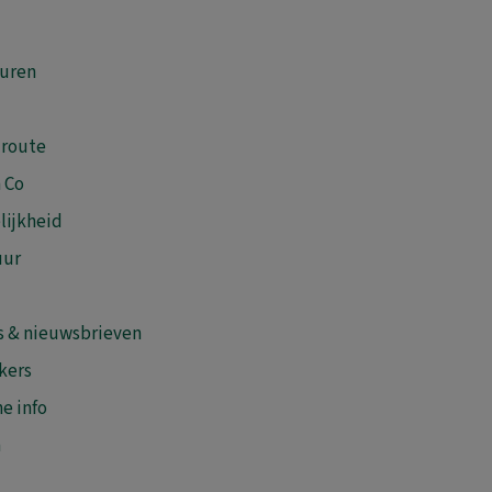
uren
 route
 Co
lijkheid
uur
s & nieuwsbrieven
kers
e info
n