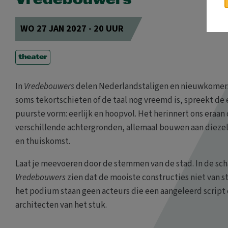
Vredebouwers
WO 27 JAN 2027 - 20 UUR
theater
In
Vredebouwers
delen Nederlandstaligen en nieuwkomers
soms tekortschieten of de taal nog vreemd is, spreekt de em
puurste vorm: eerlijk en hoopvol. Het herinnert ons eraan
verschillende achtergronden, allemaal bouwen aan diezel
en thuiskomst.
Laat je meevoeren door de stemmen van de stad. In de sc
Vredebouwers
zien dat de mooiste constructies niet van s
het podium staan geen acteurs die een aangeleerd script 
architecten van het stuk.