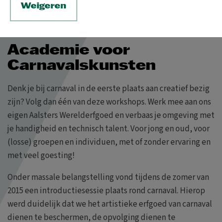
Weigeren
Academie voor
Carnavalskunsten
Denk je bij carnaval in de eerste plaats aan creatief bezig
zijn? Volg dan één van deze workshops. Werk mee aan ons
eigen Aalsters Werelderfgoed en verbaas je omgeving met
je handigheid en technisch talent. Voor jong en oud, voor
(losse) groepen en individuen, met of zonder ervaring en
met veel goesting!
Onder massale belangstelling vond tijdens de zomer van
2015 een introductiesessie plaats rond carnaval. Hierop
werd duidelijk dat we het artistieke erfgoed van carnaval
dienen te beschermen, de opvolging dienen te