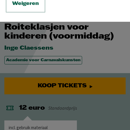
Weigeren
ZA 9 JAN 2027
© Inge Claessens
Roiteklasjen voor
kinderen (voormiddag)
Inge Claessens
Academie voor Carnavalskunsten
KOOP TICKETS
Standaardprijs
12 euro
incl. gebruik materiaal