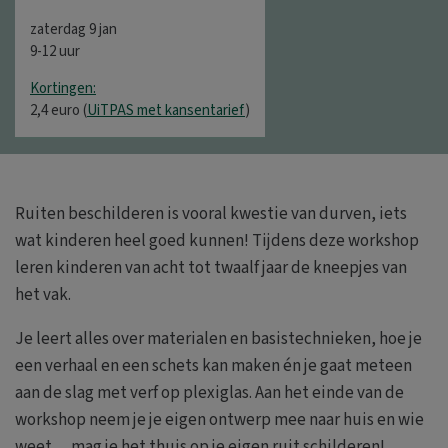
zaterdag 9 jan
9-12 uur
Kortingen:
2,4 euro (
UiTPAS met kansentarief
)
Ruiten beschilderen is vooral kwestie van durven, iets
wat kinderen heel goed kunnen! Tijdens deze workshop
leren kinderen van acht tot twaalf jaar de kneepjes van
het vak.
Je leert alles over materialen en basistechnieken, hoe je
een verhaal en een schets kan maken én je gaat meteen
aan de slag met verf op plexiglas. Aan het einde van de
workshop neem je je eigen ontwerp mee naar huis en wie
weet… mag je het thuis op je eigen ruit schilderen!