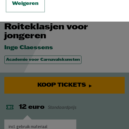
Weigeren
ZA 30 JAN 2027
© Inge Claessens
Roiteklasjen voor
jongeren
Inge Claessens
Academie voor Carnavalskunsten
KOOP TICKETS
Standaardprijs
12 euro
incl. gebruik materiaal