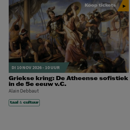
Koop tickets
DI 10 NOV 2026 - 10 UUR
Griekse kring: De Atheense sofistiek
in de 5e eeuw v.C.
Alain Debbaut
&
taal
cultuur