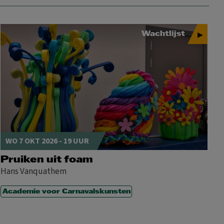
14
15
16
17
18
19
20
21
22
23
24
25
26
27
Wachtlijst
28
29
30
31
MA
DI
WO
DO
VR
ZA
ZO
1
2
3
WO 7 OKT 2026 - 19 UUR
4
5
6
7
8
9
10
11
12
13
14
15
16
17
Pruiken uit foam
Hans Vanquathem
18
19
20
21
22
23
24
25
26
27
28
29
30
31
Academie voor Carnavalskunsten