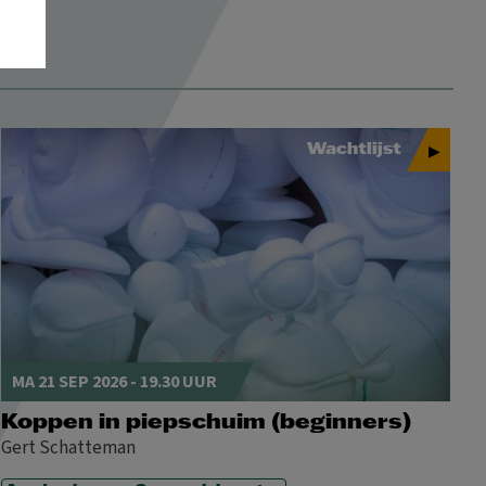
MA
DI
WO
DO
VR
ZA
ZO
1
2
3
4
5
6
7
8
9
Wachtlijst
10
11
12
13
14
15
16
17
18
19
20
21
22
23
Toegankelijkheid
24
25
26
27
28
29
30
31
MA 21 SEP 2026 - 19.30 UUR
MA
DI
WO
DO
VR
ZA
ZO
Koppen in piepschuim (beginners)
Gert Schatteman
1
2
3
4
5
6
7
8
9
10
11
12
13