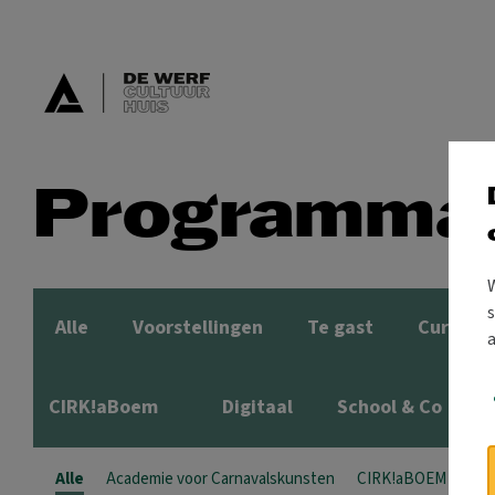
Programma
s
Alle
Voorstellingen
Te gast
Cursuss
CIRK!aBoem
Digitaal
School & Co
Alle
Academie voor Carnavalskunsten
CIRK!aBOEM
dig