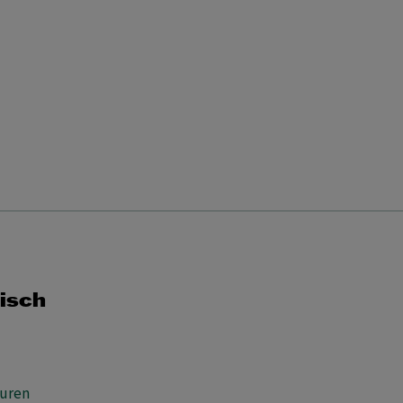
MA
DI
WO
DO
VR
ZA
ZO
1
2
3
4
5
6
7
8
9
10
11
12
13
14
15
16
17
18
19
20
21
22
23
24
25
26
27
28
29
30
31
isch
uren