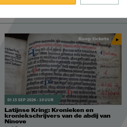
Koop tickets
DI 15 SEP 2026 - 10 UUR
Latijnse Kring: Kronieken en
kroniekschrijvers van de abdij van
Ninove