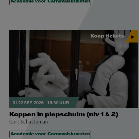
Academie voor Carnavalskunsten
Koop tickets
DI 22 SEP 2026 - 19.30 UUR
&
Koppen in piepschuim (niv 1
2)
Gert Schatteman
Academie voor Carnavalskunsten