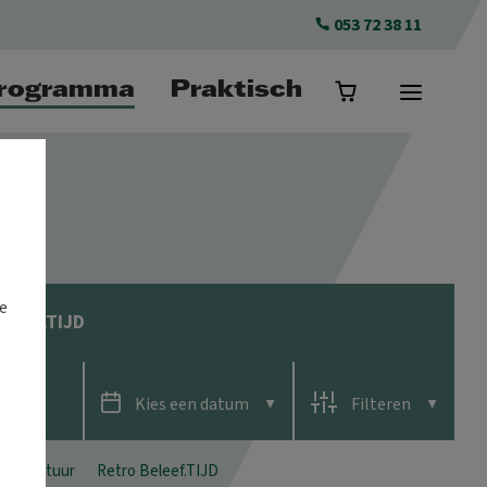
053 72 38 11
rogramma
Praktisch
e
eleef.TIJD
Kies een
datum
Filter
en
SLUITEN
al & cultuur
Retro Beleef.TIJD