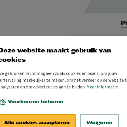
P
Deze website maakt gebruik van
cookies
We gebruiken technologieën zoals cookies en pixels, om jouw
urfervaring makkelijker te maken, om het verkeer op de website t
en
Trefcentrum
Carnaval
Expo
Retro B
analyseren en om advertenties aan te bieden.
Meer informatie
Voorkeuren beheren
itale media
fotografie
jeugd
kunst
muziek
School & Co
ta
Alle cookies accepteren
Weigeren