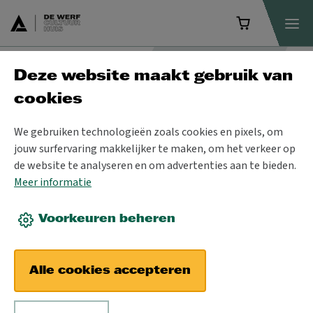
Deze website maakt gebruik van
cookies
Scholenaanbod
We gebruiken technologieën zoals cookies en pixels, om
jouw surfervaring makkelijker te maken, om het verkeer op
Alle
Voorstellingen
Cursussen
de website te analyseren en om advertenties aan te bieden.
Meer informatie
Datum
Filter
Voorkeuren beheren
SLUITEN
Alle
circus
comedy
concert
dans
film
lezing
muziektheater
theater
theaterspecial
Alle cookies accepteren
theaterconcert
figurentheater
MA
DI
WO
DO
VR
ZA
ZO