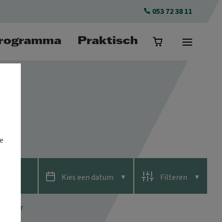
053 72 38 11
rogramma
Praktisch
e
Kies een
datum
Filter
en
SLUITEN
ntheater