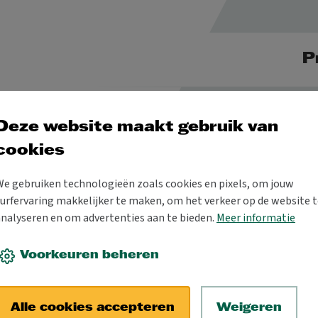
P
Deze website maakt gebruik van
cookies
bod
We gebruiken technologieën zoals cookies en pixels, om jouw
urfervaring makkelijker te maken, om het verkeer op de website t
analyseren en om advertenties aan te bieden.
Meer informatie
Voorkeuren beheren
muziektheater
theater
theaterspecial
theaterconcert
figure
Alle cookies accepteren
Weigeren