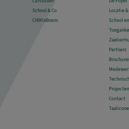
Cursussen
De Foyer
School & Co
Locatie &
CIRK!aBoem
School en
Toeganke
Zaalverh
Partners
Brochure
Medewer
Technisch
Projecte
Contact
Taalicon