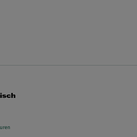
19
20
21
22
23
24
25
26
27
28
29
30
31
MA
DI
WO
DO
VR
ZA
ZO
1
2
3
4
5
6
7
8
9
10
11
12
13
14
15
16
17
18
19
20
21
22
isch
23
24
25
26
27
28
29
30
uren