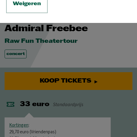
Weigeren
VR 30 APR 2027
© Rinus Van de Velde
Admiral Freebee
Raw Fun Theatertour
concert
KOOP TICKETS
Standaardprijs
33 euro
Kortingen
:
29,70 euro (Vriendenpas)