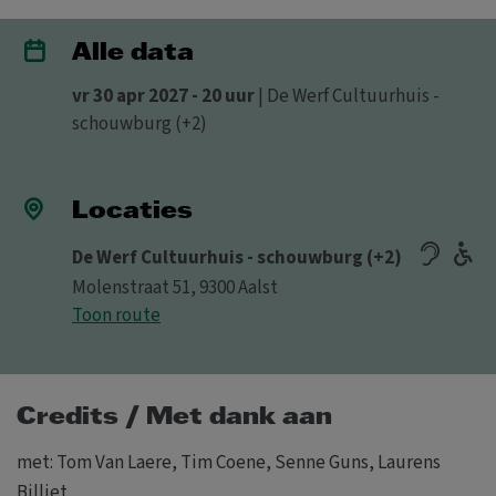
Alle data
vr 30 apr 2027 - 20 uur
| De Werf Cultuurhuis -
schouwburg (+2)
Locaties
De Werf Cultuurhuis - schouwburg (+2)
Molenstraat 51, 9300 Aalst
Toon route
Credits / Met dank aan
met: Tom Van Laere, Tim Coene, Senne Guns, Laurens
Billiet