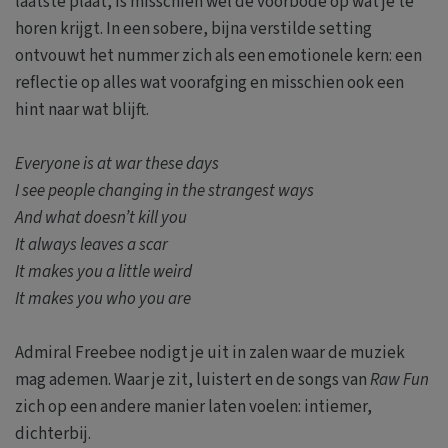
laatste plaat, is misschien wel de voorbode op wat je te
horen krijgt. In een sobere, bijna verstilde setting
ontvouwt het nummer zich als een emotionele kern: een
reflectie op alles wat voorafging en misschien ook een
hint naar wat blijft.
Everyone is at war these days
I see people changing in the strangest ways
And what doesn’t kill you
It always leaves a scar
It makes you a little weird
It makes you who you are
Admiral Freebee nodigt je uit in zalen waar de muziek
mag ademen. Waar je zit, luistert en de songs van
Raw Fun
zich op een andere manier laten voelen: intiemer,
dichterbij.