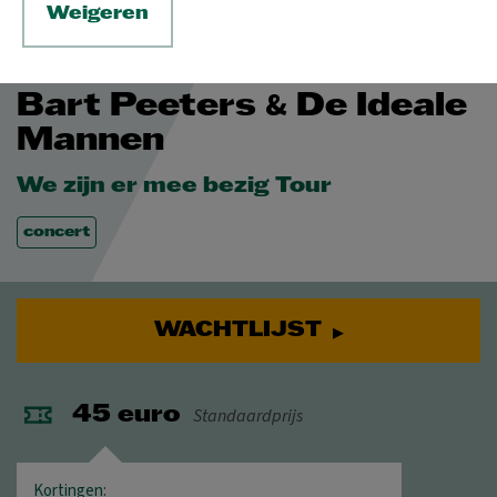
Weigeren
ZA 13 FEB 2027
-
ZO 14 FEB 2027
© Luna Leen
&
Bart Peeters
De Ideale
Mannen
We zijn er mee bezig Tour
concert
WACHTLIJST
Standaardprijs
45 euro
Kortingen
: