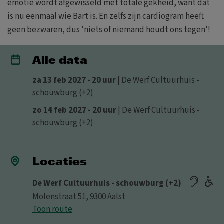
emotie wordt afgewisseld met totale gekheid, want dat
is nu eenmaal wie Bart is. En zelfs zijn cardiogram heeft
geen bezwaren, dus 'niets of niemand houdt ons tegen'!
Alle data
za 13 feb 2027 - 20 uur
| De Werf Cultuurhuis -
schouwburg (+2)
zo 14 feb 2027 - 20 uur
| De Werf Cultuurhuis -
schouwburg (+2)
Locaties
De Werf Cultuurhuis - schouwburg (+2)
Molenstraat 51, 9300 Aalst
Toon route