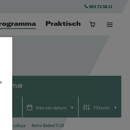
053 72 38 11
rogramma
Praktisch
e
eleef.TIJD
Kies een
datum
Filter
en
SLUITEN
taal & cultuur
Retro Beleef.TIJD