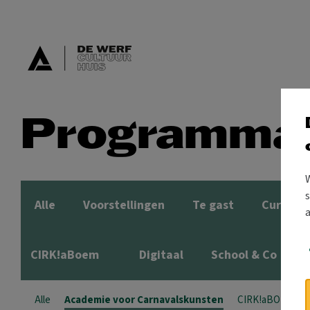
Programma
s
Alle
Voorstellingen
Te gast
Cursuss
CIRK!aBoem
Digitaal
School & Co
Alle
Academie voor Carnavalskunsten
CIRK!aBOEM