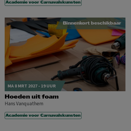
Academie voor Carnavalskunsten
Binnenkort beschikbaar
MA 8 MRT 2027 - 19 UUR
Hoeden uit foam
Hans Vanquathem
Academie voor Carnavalskunsten