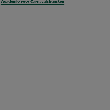
Academie voor Carnavalskunsten
MA
DI
WO
DO
VR
ZA
ZO
1
2
3
4
5
6
7
8
9
10
11
12
13
14
15
16
17
18
19
20
21
22
23
24
25
26
27
28
MA
DI
WO
DO
VR
ZA
ZO
1
2
3
4
5
6
7
8
9
10
11
12
13
14
15
16
17
18
19
20
21
22
23
24
25
26
27
28