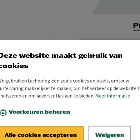
P
Deze website maakt gebruik van
cookies
We gebruiken technologieën zoals cookies en pixels, om jouw
urfervaring makkelijker te maken, om het verkeer op de website t
en
Trefcentrum
Carnaval
Expo
Retro B
analyseren en om advertenties aan te bieden.
Meer informatie
Voorkeuren beheren
digitale media
fotografie
jeugd
kunst
muziek
School & Co
Alle cookies accepteren
Weigeren