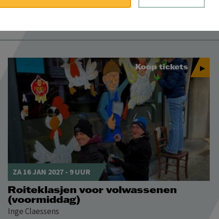
Koop tickets
ZA 16 JAN 2027 - 9 UUR
Roiteklasjen voor volwassenen
(voormiddag)
Inge Claessens