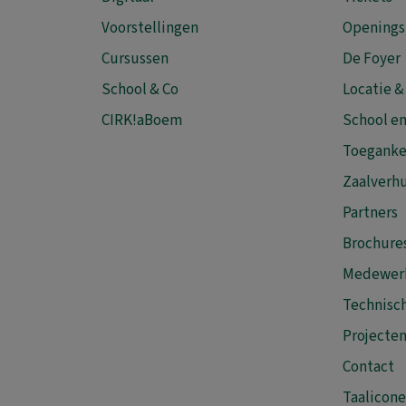
Voorstellingen
Openings
Cursussen
De Foyer
School & Co
Locatie &
CIRK!aBoem
School en
Toeganke
Zaalverh
Partners
Brochure
Medewer
Technisch
Projecte
Contact
Taalicon