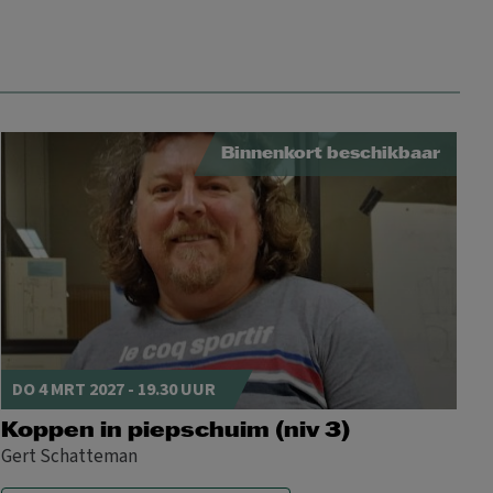
14
15
16
17
18
19
20
21
22
23
24
25
26
27
28
29
30
31
Binnenkort beschikbaar
MA
DI
WO
DO
VR
ZA
ZO
1
2
3
4
5
6
7
8
9
10
11
12
13
14
15
16
17
18
19
20
21
22
23
24
DO 4 MRT 2027 - 19.30 UUR
25
26
27
28
29
30
31
Koppen in piepschuim (niv 3)
Gert Schatteman