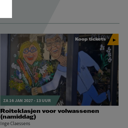
MA
DI
WO
DO
VR
ZA
ZO
1
2
3
4
5
6
7
8
9
Koop tickets
10
11
12
13
14
15
16
17
18
19
20
21
22
23
Toegankelijkheid
24
25
26
27
28
29
30
31
ZA 16 JAN 2027 - 13 UUR
MA
DI
WO
DO
VR
ZA
ZO
Roiteklasjen voor volwassenen
(namiddag)
1
2
3
4
5
6
Inge Claessens
7
8
9
10
11
12
13