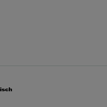
29
30
31
MA
DI
WO
DO
VR
ZA
ZO
1
2
3
4
5
6
7
8
9
10
11
12
13
14
15
16
17
18
19
20
21
22
23
24
25
26
27
28
29
30
isch