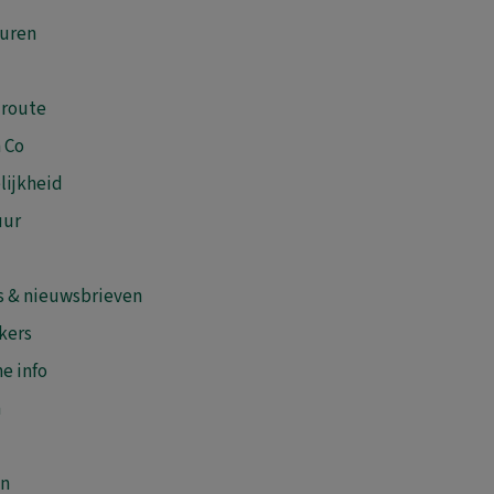
MA
DI
WO
DO
VR
ZA
ZO
uren
1
2
3
4
5
6
7
8
9
10
11
12
13
14
15
16
 route
17
18
19
20
21
22
23
 Co
24
25
26
27
28
29
30
lijkheid
31
uur
s & nieuwsbrieven
kers
e info
n
en