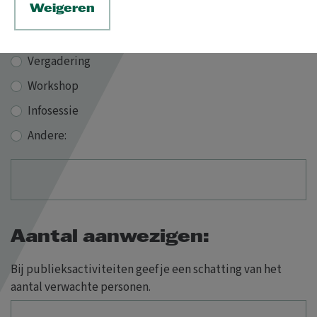
Weigeren
Soort activiteit:
Vergadering
Workshop
Infosessie
Andere:
Aantal aanwezigen:
Bij publieksactiviteiten geef je een schatting van het
aantal verwachte personen.