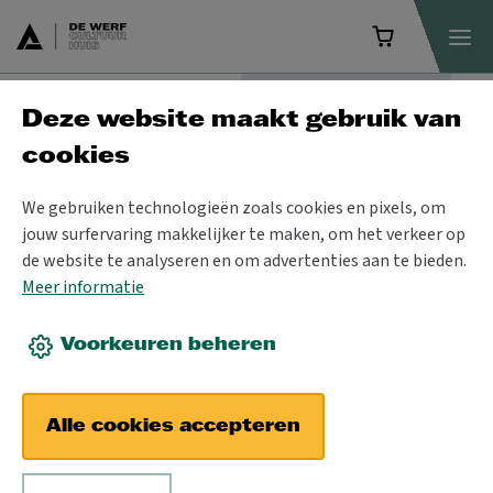
Deze website maakt gebruik van
Zaalverhuur
cookies
Aanvraag
We gebruiken technologieën zoals cookies en pixels, om
vergaderinfrastructuur
jouw surfervaring makkelijker te maken, om het verkeer op
de website te analyseren en om advertenties aan te bieden.
Welke zaal wil je huren?
Meer informatie
Vergaderlokaal 1 (34 pers.)
Voorkeuren beheren
Vergaderlokaal 2 (29 pers.)
Vergaderlokaal 3 (20 pers.)
Studio (80 pers.)
Alle cookies accepteren
Balletzaal