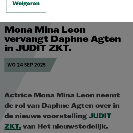
Weigeren
Mona Mina Leon
vervangt Daphne Agten
in JUDIT ZKT.
WO 24 SEP 2025
Actrice Mona Mina Leon neemt
de rol van Daphne Agten over in
de nieuwe voorstelling
JUDIT
ZKT.
van Het nieuwstedelijk.