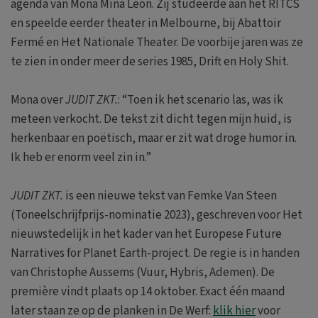
agenda van Mona Mina Leon. Zij studeerde aan het RITCS
en speelde eerder theater in Melbourne, bij Abattoir
Fermé en Het Nationale Theater. De voorbije jaren was ze
te zien in onder meer de series 1985, Drift en Holy Shit.
Mona over
JUDIT ZKT.
: “Toen ik het scenario las, was ik
meteen verkocht. De tekst zit dicht tegen mijn huid, is
herkenbaar en poëtisch, maar er zit wat droge humor in.
Ik heb er enorm veel zin in.”
JUDIT ZKT.
is een nieuwe tekst van Femke Van Steen
(Toneelschrijfprijs-nominatie 2023), geschreven voor Het
nieuwstedelijk in het kader van het Europese Future
Narratives for Planet Earth-project. De regie is in handen
van Christophe Aussems (Vuur, Hybris, Ademen). De
première vindt plaats op 14 oktober. Exact één maand
later staan ze op de planken in De Werf:
klik hier
voor