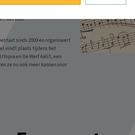
aar ook de grotere werken zoals
he Messe werden al uitgevoerd.
en aan bod.
estaat sinds 2009 en organiseert
l vindt plaats tijdens het
Utopia en De Werf Aalst, een
ren ze nu ook meer kansen voor