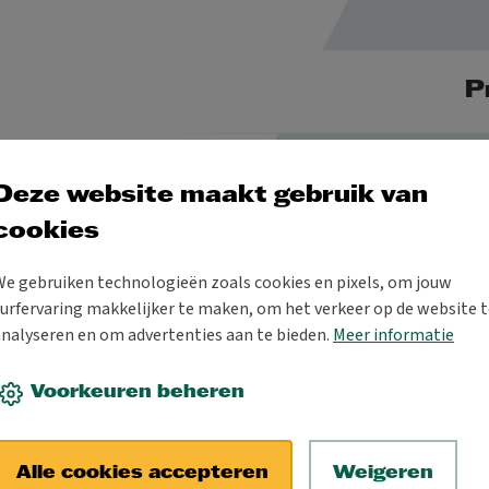
P
Deze website maakt gebruik van
cookies
uziek
We gebruiken technologieën zoals cookies en pixels, om jouw
urfervaring makkelijker te maken, om het verkeer op de website t
analyseren en om advertenties aan te bieden.
Meer informatie
 muzikanten in Aalst in
.
Voorkeuren beheren
 speelt sindsdien concertreeksen
itenland. Hierbij staat het werk
Alle cookies accepteren
Weigeren