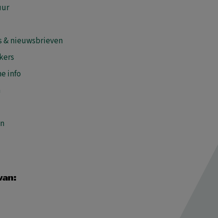
uur
s & nieuwsbrieven
kers
e info
n
en
van: