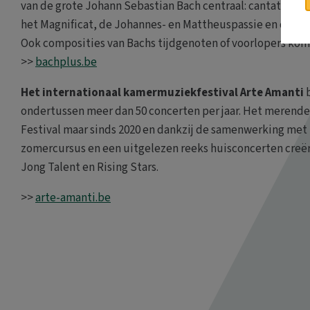
van de grote Johann Sebastian Bach centraal: cantates; m
het Magnificat, de Johannes- en Mattheuspassie en de Ho
Ook composities van Bachs tijdgenoten of voorlopers kom
>>
bachplus.be
Het internationaal kamermuziekfestival Arte Amanti
b
ondertussen meer dan 50 concerten per jaar. Het merendee
Festival maar sinds 2020 en dankzij de samenwerking met 
zomercursus en een uitgelezen reeks huisconcerten creë
Jong Talent en Rising Stars.
>>
arte-amanti.be