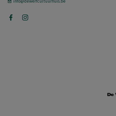
info@dewerfcultuurhuis.be
De 