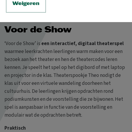
Weigeren
Voor de Show
‘Voor de Show’ is
een interactief, digitaal theaterspel
waarmee leerkrachten leerlingen warm maken voor een
bezoek aan het theater en hen de theatercodes leren
kennen. Je speelt het spel op het digibord of met laptop
en projector in de klas. Theaterspookje Theo nodigt de
klas uit voor een virtuele wandeling doorheen het
cultuurhuis. De leerlingen krijgen opdrachten rond
podiumkunsten en de voorstelling die ze bijwonen. Het
spel is aanpasbaar in functie van de voorstelling en
modulair wat de opdrachten betreft.
Praktisch