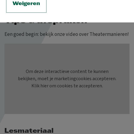
Weigeren
&
Tips
afspraken
Een goed begin: bekijk onze video over Theatermanieren!
Lesmateriaal