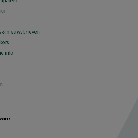
lijkheid
uur
s & nieuwsbrieven
kers
e info
n
en
van: