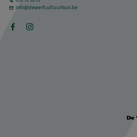
053 72 38 11
info@dewerfcultuurhuis.be
De 