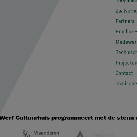
Toeganke
Zaalverh
Partners
Brochure
Medewer
Technisch
Projecte
Contact
Taalicon
Werf Cultuurhuis programmeert met de steun 