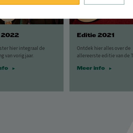
e 2022
Editie 2021
ter hier integraal de
Ontdek hier alles over de
g van vorig jaar.
allereerste editie van de 
nfo
Meer info