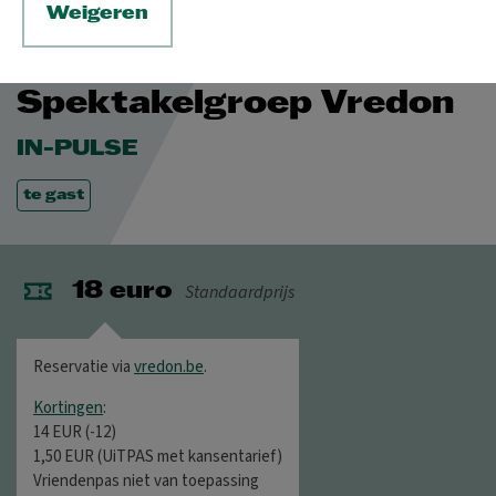
Weigeren
VR 8 MEI 2026
-
ZA 9 MEI 2026
© Vredon
Spektakelgroep Vredon
IN-PULSE
te gast
Standaardprijs
18 euro
Reservatie via
vredon.be
.
Kortingen
:
14 EUR (-12)
1,50 EUR (UiTPAS met kansentarief)
Vriendenpas niet van toepassing