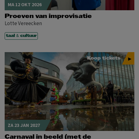
MA 12 OKT 2026
Proeven van improvisatie
Lotte Vereecken
&
taal
cultuur
Koop tickets
ZA 23 JAN 2027
Carnaval in beeld (met de