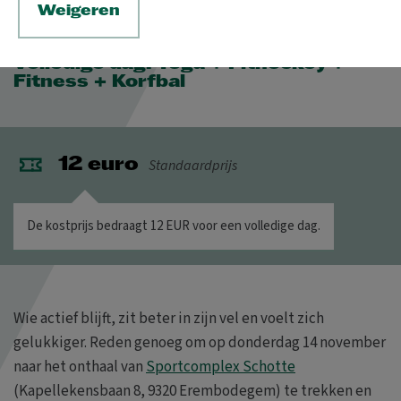
Weigeren
Retrobeweegdag
Volledige dag: Yoga + Fithockey +
Fitness + Korfbal
Standaardprijs
12 euro
De kostprijs bedraagt 12 EUR voor een volledige dag.
Wie actief blijft, zit beter in zijn vel en voelt zich
gelukkiger. Reden genoeg om op donderdag 14 november
naar het onthaal van
Sportcomplex Schotte
(Kapellekensbaan 8, 9320 Erembodegem) te trekken en