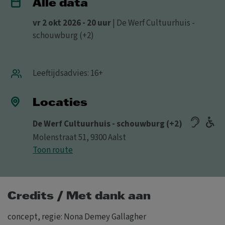
Alle data
vr 2 okt 2026 - 20 uur
| De Werf Cultuurhuis -
schouwburg (+2)
Leeftijdsadvies: 16+
Locaties
De Werf Cultuurhuis - schouwburg (+2)
Molenstraat 51, 9300 Aalst
Toon route
Credits / Met dank aan
concept, regie: Nona Demey Gallagher