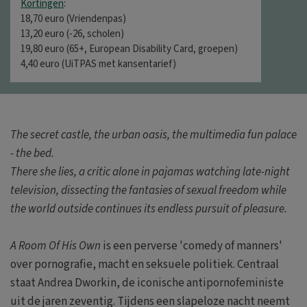
Kortingen
:
18,70 euro (Vriendenpas)
13,20 euro (-26, scholen)
19,80 euro (65+, European Disability Card, groepen)
4,40 euro (UiTPAS met kansentarief)
The secret castle, the urban oasis, the multimedia fun palace
- the bed.
There she lies, a critic alone in pajamas watching late-night
television, dissecting the fantasies of sexual freedom while
the world outside continues its endless pursuit of pleasure.
A Room Of His Own
is een perverse 'comedy of manners'
over pornografie, macht en seksuele politiek. Centraal
staat Andrea Dworkin, de iconische antipornofeministe
uit de jaren zeventig. Tijdens een slapeloze nacht neemt