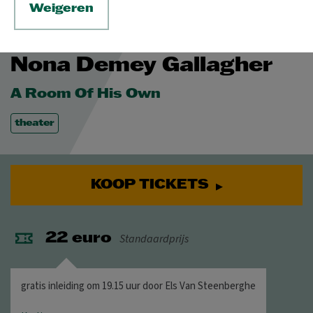
Weigeren
VR 2 OKT 2026
© Leontien Allemeersch
Nona Demey Gallagher
A Room Of His Own
theater
KOOP TICKETS
Standaardprijs
22 euro
gratis inleiding om 19.15 uur door Els Van Steenberghe