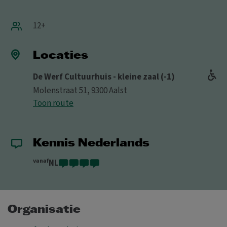
12+
Locaties
De Werf Cultuurhuis - kleine zaal (-1)
Molenstraat 51, 9300 Aalst
Toon route
Kennis Nederlands
vanaf
NL
Organisatie