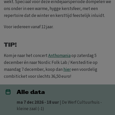
wekt. Speciaal voor deze eindejaarsperiode dompelen we
ons onder in een warme, hygge kerstsfeer, met een
repertoire dat de winter en kersttijd feestelijk inluidt.
Voor iedereen vanaf 12 jaar.
TIP!
Kom je naar het concert
Anthomania
op zaterdag 5
december én naar Nordic Folk Lab / Kersteditie op
maandag 7 december, koop dan
hier
een voordelig
combiticket voor slechts 36,50 euro!
Alle data
ma 7 dec 2026 - 18 uur
| De Werf Cultuurhuis -
kleine zaal (-1)