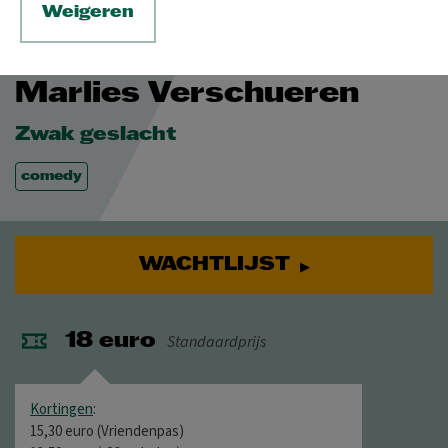
Weigeren
VR 15 JAN 2027
Marlies Verschueren
Zwak geslacht
comedy
WACHTLIJST
Standaardprijs
18 euro
Kortingen
:
15,30 euro (Vriendenpas)