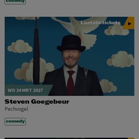
comedy
Laatste tickets
WO 24 MRT 2027
Steven Goegebeur
Pechvogel
comedy