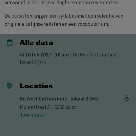
verwoord in de Latijnse dagboeken van zeven abten.
De cursisten krijgen een syllabus met een selectie van
originele Latijnse teksten en een vocabularium.
Alle data
di 16 feb 2027 - 10 uur
| De Werf Cultuurhuis -
lokaal 2 (+4)
Locaties
De Werf Cultuurhuis - lokaal 2 (+4)
Molenstraat 51, 9300 Aalst
Toon route