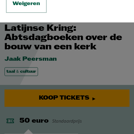
Weigeren
DI 16 FEB 2027
Latijnse Kring:
Abtsdagboeken over de
bouw van een kerk
Jaak Peersman
&
taal
cultuur
KOOP TICKETS
Standaardprijs
50 euro