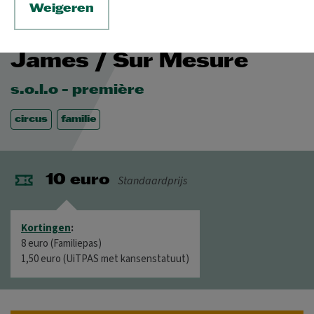
Weigeren
[CIRK!aBoem] Simon
James / Sur Mesure
s.o.l.o - première
circus
familie
Standaardprijs
10 euro
Kortingen
:
8 euro (Familiepas)
1,50 euro (UiTPAS met kansenstatuut)