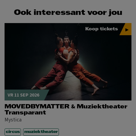
Ook interessant voor jou
Koop tickets
VR 11 SEP 2026
&
MOVEDBYMATTER
Muziektheater
Transparant
Mystica
circus
muziektheater