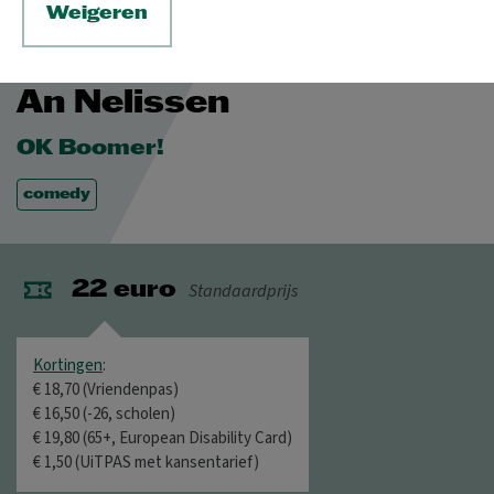
Weigeren
ZA 2 DEC 2023
An Nelissen
OK Boomer!
comedy
Standaardprijs
22 euro
Kortingen
:
€ 18,70 (Vriendenpas)
€ 16,50 (-26, scholen)
€ 19,80 (65+, European Disability Card)
€ 1,50 (UiTPAS met kansentarief)