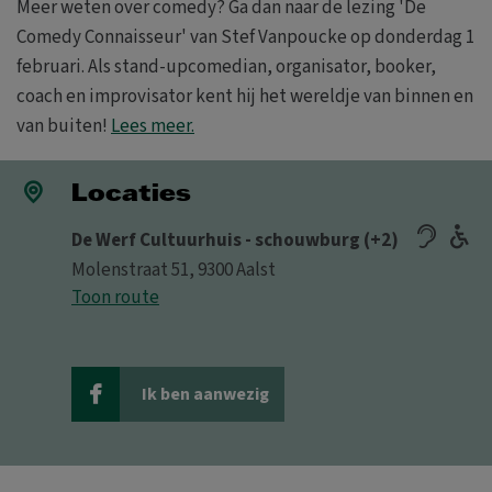
Meer weten over comedy? Ga dan naar de lezing 'De
Comedy Connaisseur' van Stef Vanpoucke op donderdag 1
februari. Als stand-upcomedian, organisator, booker,
coach en improvisator kent hij het wereldje van binnen en
van buiten!
Lees meer.
Locaties
De Werf Cultuurhuis - schouwburg (+2)
Molenstraat 51, 9300 Aalst
Toon route
Ik ben aanwezig